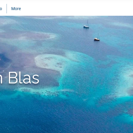
do
More
n Blas