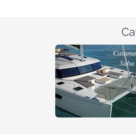
Ca
Catama
Saba