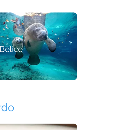
Belice
rdo