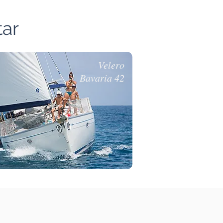
tar
Velero
Bavaria 42