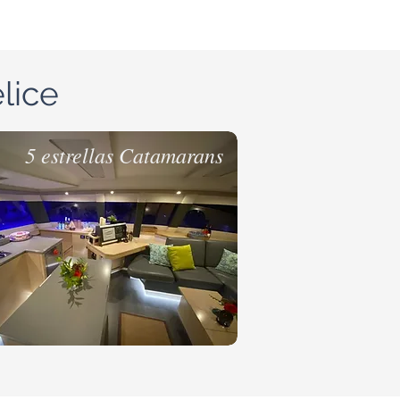
lice
5 estrellas Catamarans