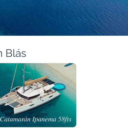
n Blás
Catamarán Ipanema 58fts