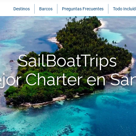
Destinos
Barcos
Preguntas Frecuentes
Todo Incluí
SailBoatTrips
jor Charter en Sa