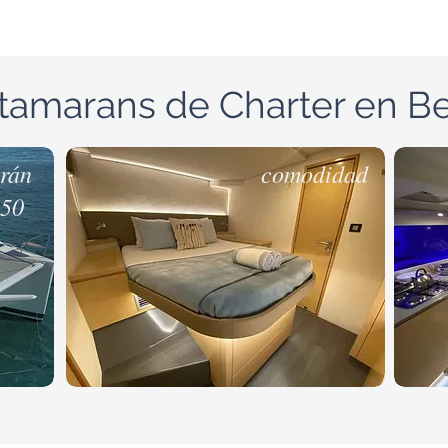
tamarans de Charter en Be
rán
comodidad
 50