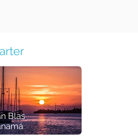
arter
n Blas
anamá