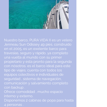
Nuestro barco, PURA VIDA II es un velero
Jenneau Sun Odissey 49 pies, construido
en el 2005, es un exelente barco para
travesias, seguro y rápido, ya completo
una vuelta al mundo con su primer
propietario y esta pronto para la segunda
con nósotros. es el barco ideal para este
tipo de viajes, cuenta con todos los
equipos colectivos e individuales de
seguridad , sistema de navegación,
comunicación y salvamiento completo
con backup .
Ofrece comodidad , mucho espacio
interno y externo.
Disponemos 2 cabinas de popa para hasta
4 personas .