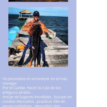
Ya pensastes en amanecer en el mar,
navegar
Por el Caribe, hacer la ruta de los
antiguos piratas ,
Anclar en lugares increíbles , bucear en
corales intocados , practicar Kite en
aguas cristalinas , descubrir olas