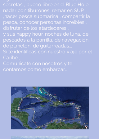
secretas , buceo libre en el Blue Hole,
nadar con tiburones, remar en SUP
,hacer pesca submarina , compartir la
pesca, conocer personas increíbles ,
disfrutar de los atardeceres ,
y sus happy hour, noches de luna, de
pescados a la parrilla, de navegación,
de plancton, de guitarreadas...
Si te identificas con nuestro viaje por el
Caribe ,
Comunicate con nosotros y te
contamos como embarcar…