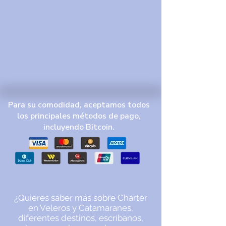
Para su comodidad, aceptamos todos
los principales métodos de pago,
incluyendo Bitcoin.
¿Quieres saber más sobre Charter
en Veleros y Catamaranes,
diferentes destinos, escríbanos,