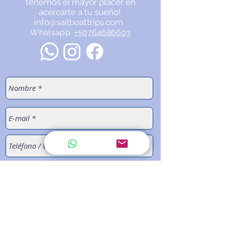
tenemos el mayor placer en
acercarte a tu sueño!
info@sailboattrips.com
Whatsapp:
+50764686603