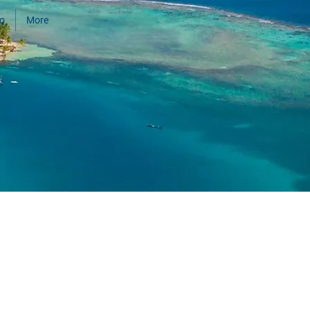
do
More