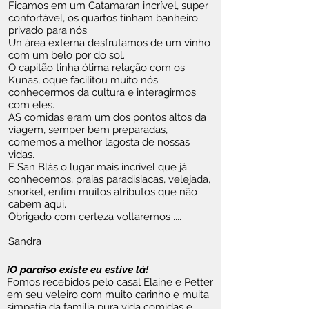
Ficamos em um Catamaran incrível, super
confortável, os quartos tinham banheiro
privado para nós.
Un área externa desfrutamos de um vinho
com um belo por do sol.
O capitão tinha ótima relação com os
Kunas, oque facilitou muito nós
conhecermos da cultura e interagirmos
com eles.
AS comidas eram um dos pontos altos da
viagem, semper bem preparadas,
comemos a melhor lagosta de nossas
vidas.
E San Blás o lugar mais incrível que já
conhecemos, praias paradisiacas, velejada,
snorkel, enfim muitos atributos que não
cabem aqui.
Obrigado com certeza voltaremos ....
Sandra
¡O paraiso existe eu estive lá!
Fomos recebidos pelo casal Elaine e Petter
em seu veleiro com muito carinho e muita
simpatia da família pura vida comidas e