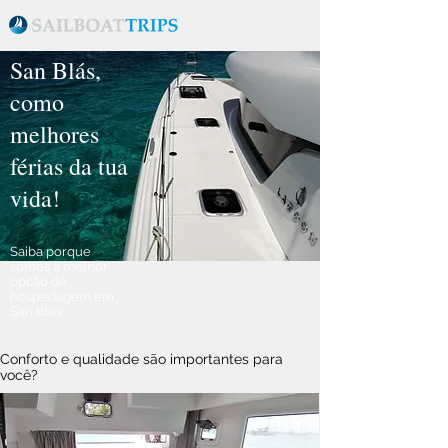
San Blás,
como
melhores
férias da tua
vida!
Saiba porque
somos a melhor
opcão de
hospedagem em
San Blas.
Conforto e qualidade são importantes para
você?