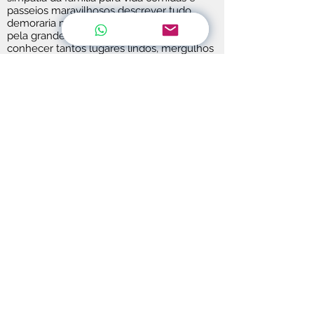
passeios maravilhosos descrever tudo
demoraria muito só temos a agradecer
pela grande oportunidade de viver e
conhecer tantos lugares lindos, mergulhos
com tubarões ilhas paradisíacas comidas ea
bebida semper gelada
¡Resumindo 5 estrelas!
Marcio
Dias perfeitos no paraíso
A nossa estadia no Koru foi perfeita em
todos os níveis. O veleiro do Capitão
Maurício e da querida Socorro é espaçoso,
moderno, confortável e tem todos los
luxos necesários para uma estadia perfeita.
Ficamos 5 dias mas facilmente ficaria muito
mais. Além do conforto e dos extras que
oferece, como a prancha de SUP que
usamos bastante eo equipamento de
snorkel, a recepção e carinho dos nosso
anfitriões foi o melhor de tudo. Semper
tentaram satisfazer todas as nossas ideias e
planos, todos os lugares que fomos eram